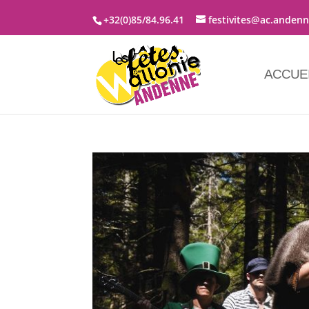
+32(0)85/84.96.41
festivites@ac.anden
ACCUE