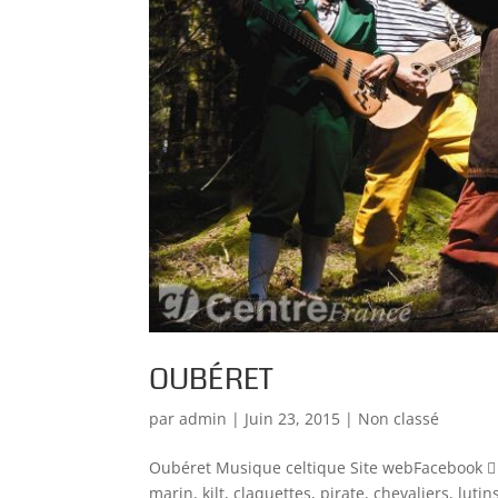
OUBÉRET
par
admin
|
Juin 23, 2015
|
Non classé
Oubéret Musique celtique Site webFacebook 
marin, kilt, claquettes, pirate, chevaliers, luti