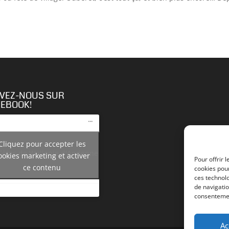
IVEZ-NOUS SUR
CEBOOK!
Cliquez pour accepter les
Fêtes de Wallonie d'Andenne
ookies marketing et activer
Pour offrir 
ce contenu
cookies pour
ces technol
de navigatio
consentemen
Ac