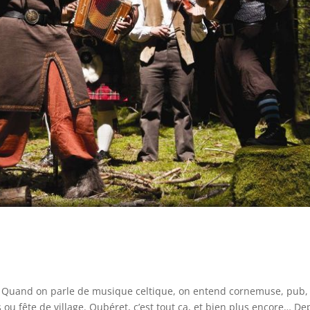
 Quand on parle de musique celtique, on entend cornemuse, pub,
ns ou fête de village. Oubéret, c’est tout ça, et bien plus encore… De