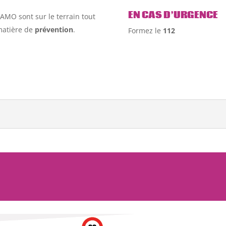
.
EN CAS D’URGENCE
’AMO sont sur le terrain tout
matière de
prévention
.
Formez le
112