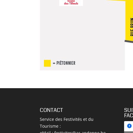
CONTACT
SU
FA
Service des Festivités et du
Tourisme :
eMail :
festivites@ac.andenne.be