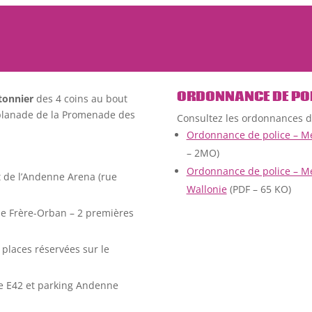
ORDONNANCE DE PO
tonnier
des 4 coins au bout
’Esplanade de la Promenade des
Consultez les ordonnances de
Ordonnance de police – Me
– 2MO)
Ordonnance de police – Me
et de l’Andenne Arena (rue
Wallonie
(PDF – 65 KO)
rue Frère-Orban – 2 premières
 places réservées sur le
ute E42 et parking Andenne