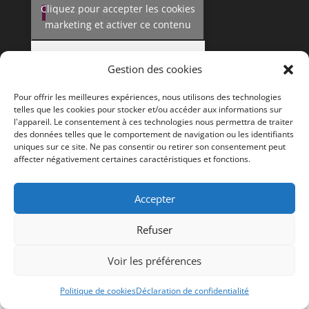
Cliquez pour accepter les cookies
Fêtes de Wallonie d'Andenne
marketing et activer ce contenu
Gestion des cookies
Pour offrir les meilleures expériences, nous utilisons des technologies
telles que les cookies pour stocker et/ou accéder aux informations sur
l'appareil. Le consentement à ces technologies nous permettra de traiter
des données telles que le comportement de navigation ou les identifiants
uniques sur ce site. Ne pas consentir ou retirer son consentement peut
affecter négativement certaines caractéristiques et fonctions.
Accepter
Editeur responsable :
Le Collège communal
| Design
par
Marc-Laurent Magnier
| ©
Ville d'Andenne
Refuser
Mentions légales
|
Politique en matière de cookies
|
Charte relative à la protection des données à
Voir les préférences
caractère personnel
Politique de cookies
Déclaration de confidentialité