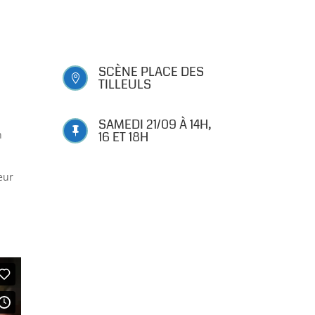
SCÈNE PLACE DES

TILLEULS
SAMEDI 21/09 À 14H,

n
16 ET 18H
eur