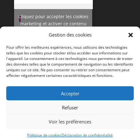
Cliquez pour accepter les cookies
Fêtes de Wallonie d'Andenne
marketing et activer ce contenu
Gestion des cookies
Pour offrir les meilleures expériences, nous utilisons des technologies
telles que les cookies pour stocker et/ou accéder aux informations sur
l'appareil. Le consentement à ces technologies nous permettra de traiter
des données telles que le comportement de navigation ou les identifiants
uniques sur ce site. Ne pas consentir ou retirer son consentement peut
affecter négativement certaines caractéristiques et fonctions.
Accepter
Editeur responsable :
Le Collège communal
| Design
Refuser
par
Marc-Laurent Magnier
| ©
Ville d'Andenne
Mentions légales
|
Politique en matière de cookies
Voir les préférences
|
Charte relative à la protection des données à
caractère personnel
Politique de cookies
Déclaration de confidentialité