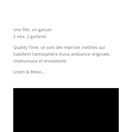
Une fille, un garçon
2 voix, 2 guitares
Quality Time, ce sont des reprises inédites qui
habillent l’atmosphère d’une ambiance originale,
chaleureuse et envoûtante.
Listen & Relax….