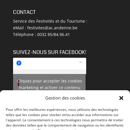
CONTACT
Service des Festivités et du Tourisme :
eMail :
festivites@ac.andenne.be
Téléphone : 0032 85/84.96.41
SUIVEZ-NOUS SUR FACEBOOK!
Cliquez pour accepter les cookies
Fêtes de Wallonie d'Andenne
marketing et activer ce contenu
Gestion des cookies
Pour offrir les meilleures expériences, nous utilisons des technologies
telles que les cookies pour stocker et/ou accéder aux informations sur
l'appareil. Le consentement à ces technologies nous permettra de traiter
des données telles que le comportement de navigation ou les identifiants