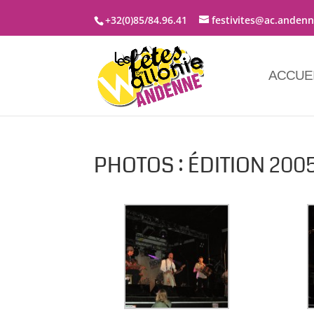
+32(0)85/84.96.41
festivites@ac.anden
ACCUE
PHOTOS : ÉDITION 200