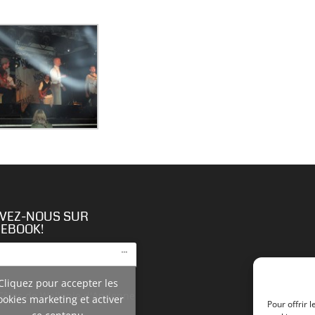
IVEZ-NOUS SUR
CEBOOK!
Cliquez pour accepter les
Fêtes de Wallonie d'Andenne
ookies marketing et activer
Pour offrir 