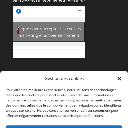
SUIVEZ-NOUS SUR FACEBOOK!
Cliquez pour accepter les cookies
Fêtes de Wallonie d'Andenne
marketing et activer ce contenu
Gestion des cookies
Pour offrir les meilleures expériences, nous utilisons des technologies
telles que les cookies pour stocker et/ou accéder aux informations sur
l'appareil. Le consentement à ces technologies nous permettra de traiter
des données telles que le comportement de navigation ou les identifiants
Editeur responsable :
Le Collège communal
| Design
uniques sur ce site. Ne pas consentir ou retirer son consentement peut
affecter négativement certaines caractéristiques et fonctions.
par
Marc-Laurent Magnier
| ©
Ville d'Andenne
Mentions légales
|
Politique en matière de cookies