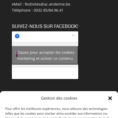
eMail :
festivites@ac.andenne.be
Téléphone : 0032 85/84.96.41
SUIVEZ-NOUS SUR FACEBOOK!
Cliquez pour accepter les cookies
Fêtes de Wallonie d'Andenne
marketing et activer ce contenu
Gestion des cookies
Pour offrir les meilleures expériences, nous utilisons des technologies
telles que les cookies pour stocker et/ou accéder aux informations sur